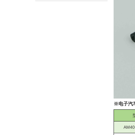
※
电子汽
AM40