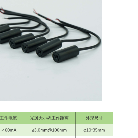
工作电流
光斑大小
@
工作距离
外形尺寸
＜
6
0mA
≤3.0mm@100mm
φ10*35mm