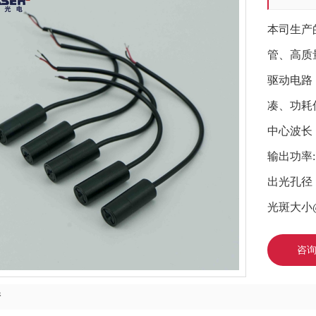
本司生产
管、高质
驱动电路
凑、功耗
中心波长：
输出功率: 
出光孔径：
光斑大小@
咨
情