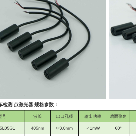
车检测 点激光器 规格参数：
型号
波长
出口孔径
输出功率
扇面张角
5
L05
G1
405nm
Φ3.0mm
＜
1mW
6
0°