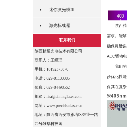
迷你激光模组
▼
激光标线器
陕西精
▼
需求。能够
联系我们
确保灵活集
陕西精耀光电技术有限公司
ACC驱动
联系人：王经理
我们的
手机：18192375870
步优化性能
电话：029-81133385
保其在复杂
传真：029-84498562
※405n
邮箱：lisa@aiminglaser.com
网址：www.precisionlaser.cn
地址：陕西省西安市雁塔区锦业一路
72号雄华科技园