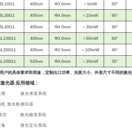
5
L10
G1
405nm
Φ
3
.0mm
＜
5
mW
5
0
°
5
L30
G1
405nm
Φ
4
.0mm
＜
1
0mW
9
0°
5
L40
G1
405nm
Φ
4
.0mm
＜
20mW
9
0°
5
L100
G1
405
nm
Φ
3
.0mm
＜
5
0mW
60°
5
L200
G1
405
nm
Φ
2.5
mm
＜
100
mW
45
°
5
L100
G1
520nm
Φ4.0mm
＜
20mW
30°
用户的具体要求和用途，定制出口功率、光斑大小、外形尺寸不同的激光
点激光器 应用领域：
检测 激光准直系统
相机
激光检测仪器
轮廓仪 激光瞄准系统
设备 激光定位系统