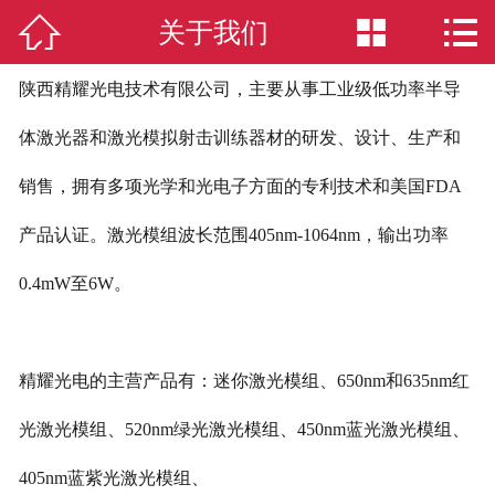



关于我们
网站首页

激光模组
陕西精耀光电技术有限公司，主要从事工业级低功率半导
体激光器和激光模拟射击训练器材的研发、设计、生产和
新闻中心
销售，拥有多项光学和光电子方面的专利技术和美国FDA
关于我们
产品认证。激光模组波长范围405nm-1064nm，输出功率
激光应用
0.4mW至6W。
荣誉资质
人才招聘
精耀光电的主营产品有：迷你激光模组、
650nm和635nm红
联系我们
光激光模组、520nm绿光激光模组、450nm蓝光激光模组、
405nm蓝紫光激光模组、