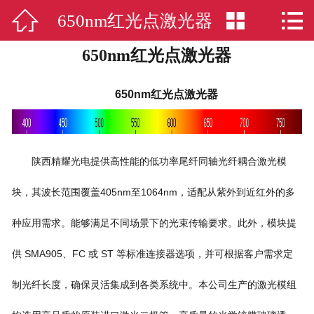



650nm红光点激光器
网站首页

650nm红光点激光器
激光模组
新闻中心
650nm红光点激光器
关于我们
激光应用
陕西精耀光电提供高性能的低功率尾纤同轴光纤耦合激光模
块，其波长范围覆盖405nm至1064nm，适配从紫外到近红外的多
荣誉资质
种应用需求。能够满足不同场景下的光束传输要求。此外，模块提
人才招聘
供 SMA905、FC 或 ST 等标准连接器选项，并可根据客户需求定
联系我们
制光纤长度，确保灵活集成到各类系统中。本公司生产的激光模组