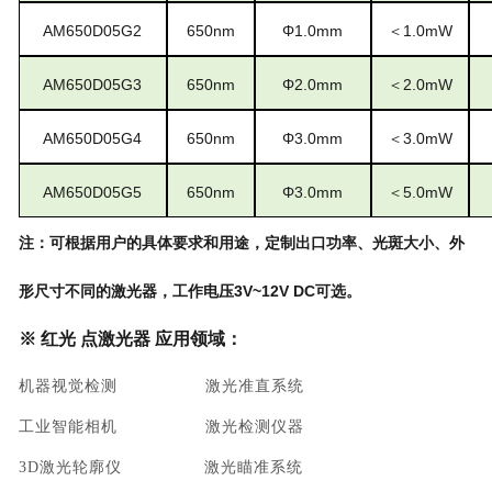
AM
650D05
G
2
650
nm
Φ
1.0
mm
＜
1.0
mW
AM
650D05
G
3
650
nm
Φ
2
.0mm
＜
2.0
mW
AM
650D05
G
4
650
nm
Φ
3.0
mm
＜
3.0
mW
AM
650D05
G
5
650
nm
Φ
3.0
mm
＜
5.0
mW
注：可根据用户的具体要求和用途，定制出口功率、光斑大小、外
形尺寸不同的激光器，工作电压
3V~12V DC可选。
※
红光 点激光器 应用领域：
机器视觉检测 激光准直系统
工业智能相机 激光检测仪器
3D激光轮廓仪 激光瞄准系统