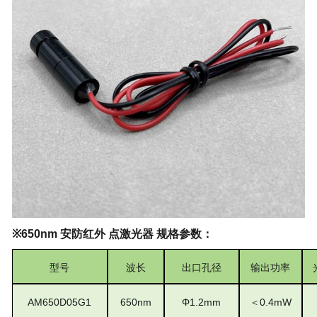
※650nm
安防红外 点激光器 规格参数：
型号
波长
出口孔径
输出功率
AM
650D05
G1
650
nm
Φ
1.2
mm
＜
0.4
mW